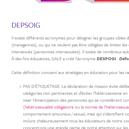
DEPSOIG
Il existe différents acronymes pour désigner les groupes cibles
(transgenres), ou qui ne veulent pas être obligées de limiter les 
intersexués (personnes intersexuées). Il existe de nombreux aut
À des fins éducatives, GALE a créé l’acronyme
DESPOGI
:
Défa
Cette définition convient aux stratégies en éducation pour les ra
PAS D'ÉTIQUETAGE. La déclaration de mission évite délibér
catégories non pertinentes et d’éviter l’hétérosexisme en 
viser l'émancipation des personnes qui se considèrent com
(
hétérosexualité obligatoire
ou la
norme de l'hétérosexual
comportement amoureux / sexuel, mais qui s'identifient
inclure chaleureusement tous les éducateurs de notre co
concentrons une grande partie de notre attention sur les 