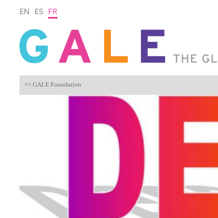
EN
ES
FR
<< GALE Foundation