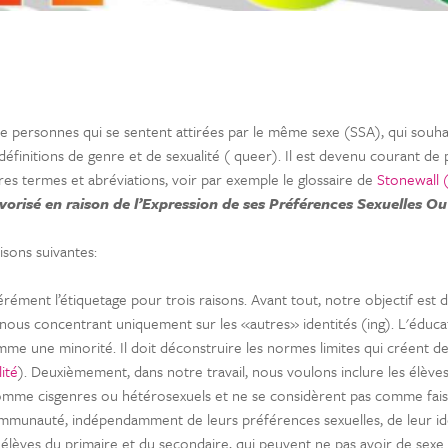
 de personnes qui se sentent attirées par le même sexe (SSA), qui sou
définitions de genre et de sexualité ( queer). Il est devenu courant de 
res termes et abréviations, voir par exemple le glossaire de
Stonewall 
vorisé en raison de l’Expression de ses Préférences Sexuelles O
isons suivantes:
ément l’étiquetage pour trois raisons. Avant tout, notre objectif est d
nous concentrant uniquement sur les «autres» identités (ing). L'éducati
me une minorité. Il doit déconstruire les normes limites qui créent des
ité
). Deuxièmement, dans notre travail, nous voulons inclure les élève
 comme cisgenres ou hétérosexuels et ne se considèrent pas comme fa
mmunauté, indépendamment de leurs préférences sexuelles, de leur id
élèves du primaire et du secondaire, qui peuvent ne pas avoir de sexe o