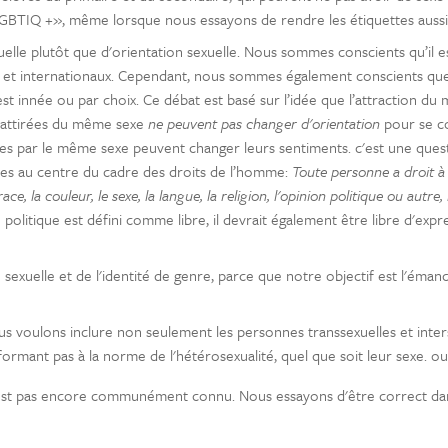
«LGBTIQ +», même lorsque nous essayons de rendre les étiquettes aussi 
e plutôt que d'orientation sexuelle. Nous sommes conscients qu’il es
es et internationaux. Cependant, nous sommes également conscients que
est innée ou par choix. Ce débat est basé sur l’idée que l’attraction d
s attirées du même sexe
ne peuvent pas changer d'orientation
pour se c
rées par le même sexe peuvent changer leurs sentiments. c'est une ques
es au centre du cadre des droits de l’homme:
Toute personne a droit à 
race, la couleur, le sexe, la langue, la religion, l'opinion politique ou autre
on politique est défini comme libre, il devrait également être libre d'e
n sexuelle et de l'identité de genre, parce que notre objectif est l'émanc
us voulons inclure non seulement les personnes transsexuelles et interse
ormant pas à la norme de l'hétérosexualité, quel que soit leur sexe. 
est pas encore communément connu. Nous essayons d'être correct dans